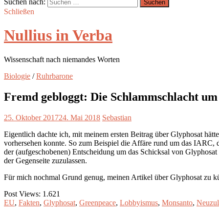
Suchen nach:
Schließen
Nullius in Verba
Wissenschaft nach niemandes Worten
Biologie
/
Ruhrbarone
Fremd gebloggt: Die Schlammschlacht um
25. Oktober 2017
24. Mai 2018
Sebastian
Eigentlich dachte ich, mit meinem ersten Beitrag über Glyphosat hätte
vorhersehen konnte. So zum Beispiel die Affäre rund um das IARC, di
der (aufgeschobenen) Entscheidung um das Schicksal von Glyphosat da
der Gegenseite zuzulassen.
Für mich nochmal Grund genug, meinen Artikel über Glyphosat zu kü
Post Views:
1.621
EU
,
Fakten
,
Glyphosat
,
Greenpeace
,
Lobbyismus
,
Monsanto
,
Neuzul