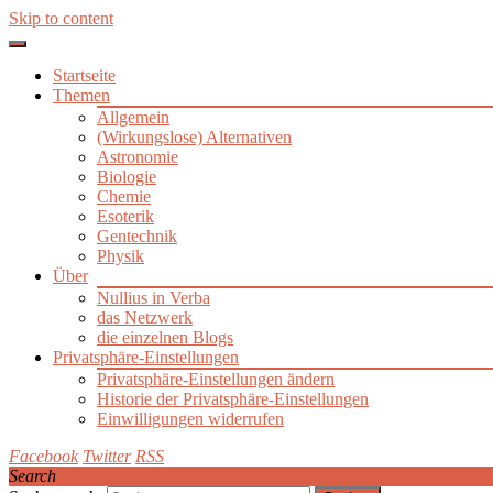
Skip to content
Startseite
Themen
Allgemein
(Wirkungslose) Alternativen
Astronomie
Biologie
Chemie
Esoterik
Gentechnik
Physik
Über
Nullius in Verba
das Netzwerk
die einzelnen Blogs
Privatsphäre-Einstellungen
Privatsphäre-Einstellungen ändern
Historie der Privatsphäre-Einstellungen
Einwilligungen widerrufen
Facebook
Twitter
RSS
Search