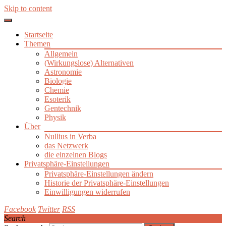
Skip to content
Startseite
Themen
Allgemein
(Wirkungslose) Alternativen
Astronomie
Biologie
Chemie
Esoterik
Gentechnik
Physik
Über
Nullius in Verba
das Netzwerk
die einzelnen Blogs
Privatsphäre-Einstellungen
Privatsphäre-Einstellungen ändern
Historie der Privatsphäre-Einstellungen
Einwilligungen widerrufen
Facebook
Twitter
RSS
Search