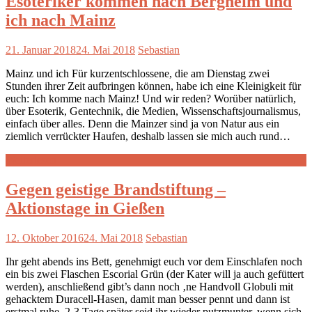
Esoteriker kommen nach Bergheim und
ich nach Mainz
21. Januar 2018
24. Mai 2018
Sebastian
Mainz und ich Für kurzentschlossene, die am Dienstag zwei
Stunden ihrer Zeit aufbringen können, habe ich eine Kleinigkeit für
euch: Ich komme nach Mainz! Und wir reden? Worüber natürlich,
über Esoterik, Gentechnik, die Medien, Wissenschaftsjournalismus,
einfach über alles. Denn die Mainzer sind ja von Natur aus ein
ziemlich verrückter Haufen, deshalb lassen sie mich auch rund…
Weiterlesen
Gegen geistige Brandstiftung –
Aktionstage in Gießen
12. Oktober 2016
24. Mai 2018
Sebastian
Ihr geht abends ins Bett, genehmigt euch vor dem Einschlafen noch
ein bis zwei Flaschen Escorial Grün (der Kater will ja auch gefüttert
werden), anschließend gibt’s dann noch ‚ne Handvoll Globuli mit
gehacktem Duracell-Hasen, damit man besser pennt und dann ist
erstmal ruhe. 2-3 Tage später seid ihr wieder putzmunter, wenn sich