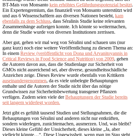
BT-Mais von Monsanto
kein erhöhtes Gefährdungspotenzial besitzt
.
Ein Expertengremium, das finanziell von Monsanto unterstützt wird
und aus 6 Wissenschaftlern aus diversen Nationen besteht,
kam
ebenfalls zu dem Schluss
, dass Séralinis Studie keine relevanten
Zusammenhänge aufzeigen konnte. Ich könnte so weitermachen,
denn die Studie wurde von diversen Institutionen zerrissen.
Aber gut, gehen wir mal weg von Séralini und schauen uns (nur
ganz kurz) noch eine weitere Veröffentlichung zu diesem Thema an:
In einem
Review (veröffentlicht von Dona und Arvanitoyannis in
Critical Reviews in Food Science and Nutrition) von 2009
, gehen
die Autoren davon aus, dass die Studienlage zur Sicherheit von
GMOs nicht ausreichend sei, aber diverse, gesundheitsschädliche
Anzeichen zeige. Dieses Review wurde ebenfalls von Kritikern
auseinandergenommen
, da es viele unbelegte Behauptungen
enthalte und die Autoren der Studie nicht über das nötige
Grundwissen zur Sicherheitsbewertung transgener Pflanzen
verfügen. Zudem seien viele der
Behauptungen der Studie bereits
seit langem widerlegt worden.
Jetzt gibt es gefühlt tausend Studien und Stellungnahmen, die die
Behauptungen von Séralini und anderen nicht nur entkräften,
sondern widerlegen, zunichtemachen, ausmerzen. Und, was bleibt?
Dieses kleine Gefühl der Unsicherheit, dieses kleine „Ja, aber
vielleicht könnte…“. Diese Ungewissheit, wenn man im Stau steht