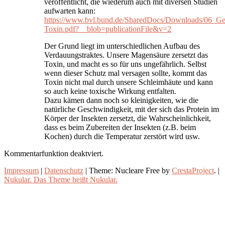
veröffentlicht, die wiederum auch mit diversen Studien
aufwarten kann:
https://www.bvl.bund.de/SharedDocs/Downloads/06_G
Toxin.pdf?__blob=publicationFile&v=2
Der Grund liegt im unterschiedlichen Aufbau des
Verdauungstraktes. Unsere Magensäure zersetzt das
Toxin, und macht es so für uns ungefährlich. Selbst
wenn dieser Schutz mal versagen sollte, kommt das
Toxin nicht mal durch unsere Schleimhäute und kann
so auch keine toxische Wirkung entfalten.
Dazu kämen dann noch so kleinigkeiten, wie die
natürliche Geschwindigkeit, mit der sich das Protein im
Körper der Insekten zersetzt, die Wahrscheinlichkeit,
dass es beim Zubereiten der Insekten (z.B. beim
Kochen) durch die Temperatur zerstört wird usw.
Kommentarfunktion deaktviert.
Impressum
|
Datenschutz
|
Theme: Nucleare Free by
CrestaProject
.
|
Nukular. Das Theme heißt Nukular.