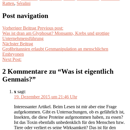
Ratten
,
Séralini
Post navigation
Vorheriger Beitrag
Previous post:
Was ist dran am Glyphosat? Monsanto, Krebs und grottige
Unternehmensführung
Nächster Beitrag
Großbritannien erlaubt Genmanipulation an menschlichen
Embryonen
Next Post:
2 Kommentare zu “
Was ist eigentlich
Genmais?
”
x
sagt:
19. Dezember 2015 um 21:46 Uhr
Interessanter Artikel. Beim Lesen ist mir aber eine Frage
aufgekommen. Gibt es Untersuchungen, ob es gefährlich ist,
Insekten, die diese Proteine aufgenommen haben, zu essen?
Ist das Toxin ebenfalls unbedenklich für den Menschen bzw.
Tiere oder verliert es seine Wirksamkeit? Das ist für den