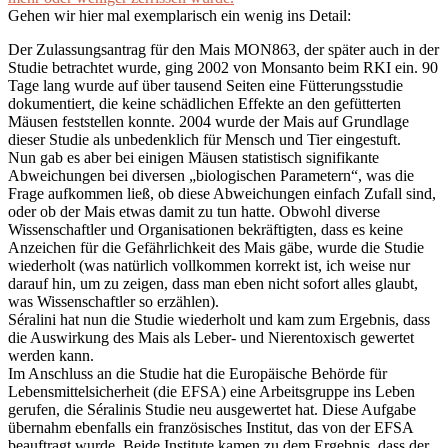
Gehen wir hier mal exemplarisch ein wenig ins Detail:
Der Zulassungsantrag für den Mais MON863, der später auch in der
Studie betrachtet wurde, ging 2002 von Monsanto beim RKI ein. 90
Tage lang wurde auf über tausend Seiten eine Fütterungsstudie
dokumentiert, die keine schädlichen Effekte an den gefütterten
Mäusen feststellen konnte. 2004 wurde der Mais auf Grundlage
dieser Studie als unbedenklich für Mensch und Tier eingestuft.
Nun gab es aber bei einigen Mäusen statistisch signifikante
Abweichungen bei diversen „biologischen Parametern“, was die
Frage aufkommen ließ, ob diese Abweichungen einfach Zufall sind,
oder ob der Mais etwas damit zu tun hatte. Obwohl diverse
Wissenschaftler und Organisationen bekräftigten, dass es keine
Anzeichen für die Gefährlichkeit des Mais gäbe, wurde die Studie
wiederholt (was natürlich vollkommen korrekt ist, ich weise nur
darauf hin, um zu zeigen, dass man eben nicht sofort alles glaubt,
was Wissenschaftler so erzählen).
Séralini hat nun die Studie wiederholt und kam zum Ergebnis, dass
die Auswirkung des Mais als Leber- und Nierentoxisch gewertet
werden kann.
Im Anschluss an die Studie hat die Europäische Behörde für
Lebensmittelsicherheit (die EFSA) eine Arbeitsgruppe ins Leben
gerufen, die Séralinis Studie neu ausgewertet hat. Diese Aufgabe
übernahm ebenfalls ein französisches Institut, das von der EFSA
beauftragt wurde. Beide Institute kamen zu dem Ergebnis, dass der