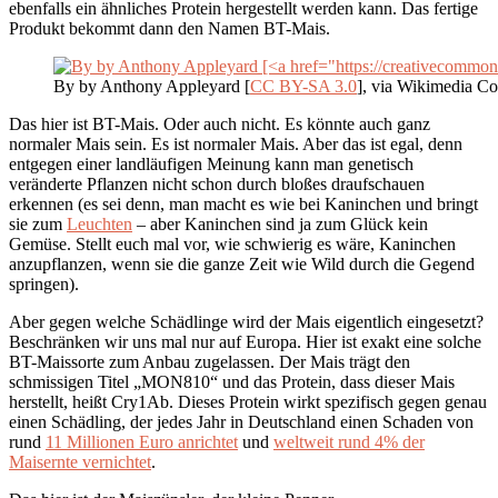
ebenfalls ein ähnliches Protein hergestellt werden kann. Das fertige
Produkt bekommt dann den Namen BT-Mais.
By by Anthony Appleyard [
CC BY-SA 3.0
], via Wikimedia 
Das hier ist BT-Mais. Oder auch nicht. Es könnte auch ganz
normaler Mais sein. Es ist normaler Mais. Aber das ist egal, denn
entgegen einer landläufigen Meinung kann man genetisch
veränderte Pflanzen nicht schon durch bloßes draufschauen
erkennen (es sei denn, man macht es wie bei Kaninchen und bringt
sie zum
Leuchten
– aber Kaninchen sind ja zum Glück kein
Gemüse. Stellt euch mal vor, wie schwierig es wäre, Kaninchen
anzupflanzen, wenn sie die ganze Zeit wie Wild durch die Gegend
springen).
Aber gegen welche Schädlinge wird der Mais eigentlich eingesetzt?
Beschränken wir uns mal nur auf Europa. Hier ist exakt eine solche
BT-Maissorte zum Anbau zugelassen. Der Mais trägt den
schmissigen Titel „MON810“ und das Protein, dass dieser Mais
herstellt, heißt Cry1Ab. Dieses Protein wirkt spezifisch gegen genau
einen Schädling, der jedes Jahr in Deutschland einen Schaden von
rund
11 Millionen Euro anrichtet
und
weltweit rund 4% der
Maisernte vernichtet
.