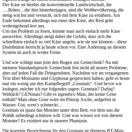
Der Käse ist hierbei die konventionelle Landwirtschaft, die
….Briten…die ihm hinterherjagen, sind die Weltbevölkerung, die
stetig wächst und versucht, sich mit dem Käse zu ernähren. Am
Ende bekommt allerdings nur einer den Käse, der Rest geht
weitestgehend leer aus.
Um das Problem zu lösen, könnte man auch einfach mehr Käse
auswerfen. Allerdings steigt dabei die Gefahr, dass sich die
schnellsten einfach so viel Käse angeln, wie sie nur können – diese
Distribution herrscht ja heute schon vor. Eine Änderung an diesem
System ist auch in weiter Ferne.
Und wie schlägt man jetzt den Bogen zur Gentechnik? Na mit
meinem Standardspruch: Gentechnik löst nicht all unsere Probleme,
aber auf jeden Fall die Dringendsten. Nachdem wir im vergangenen
Text über Monsanto und Glyphosat gesprochen haben, geht es heute
mal ein wenig um den Kampfbegriff „Genmais“. Und bevor wir
loslegen, möchte ich nur folgendes sagen: Genmais? Dafuq?
Wirklich? GENmais? Gibt es irgendwo Mais, der keine Gene
enthält? Mais ohne Gene wäre im Prinzip Asche, aufgelöst in
Wasser. Gut, wem’s schmeckt…
Genmais ist quasi das Monster unter dem Bett, vor dem uns die
Politik unbedingt schützen will. Und was wissen wir von diesem
Monster? Es existiert nur in unserer Phantasie.
Die korrekte Bezeichnung für den Genmais ist übrigens BT-Mais.