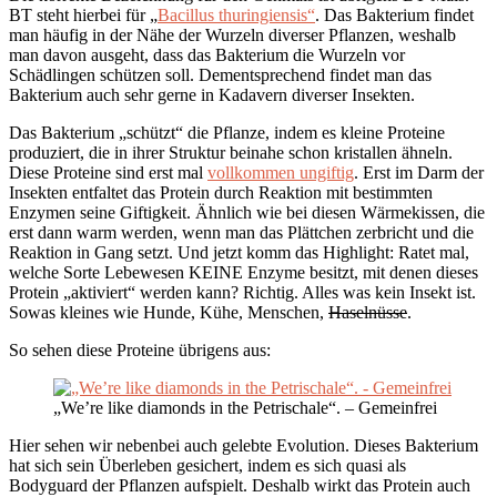
BT steht hierbei für „
Bacillus thuringiensis“
. Das Bakterium findet
man häufig in der Nähe der Wurzeln diverser Pflanzen, weshalb
man davon ausgeht, dass das Bakterium die Wurzeln vor
Schädlingen schützen soll. Dementsprechend findet man das
Bakterium auch sehr gerne in Kadavern diverser Insekten.
Das Bakterium „schützt“ die Pflanze, indem es kleine Proteine
produziert, die in ihrer Struktur beinahe schon kristallen ähneln.
Diese Proteine sind erst mal
vollkommen ungiftig
. Erst im Darm der
Insekten entfaltet das Protein durch Reaktion mit bestimmten
Enzymen seine Giftigkeit. Ähnlich wie bei diesen Wärmekissen, die
erst dann warm werden, wenn man das Plättchen zerbricht und die
Reaktion in Gang setzt. Und jetzt komm das Highlight: Ratet mal,
welche Sorte Lebewesen KEINE Enzyme besitzt, mit denen dieses
Protein „aktiviert“ werden kann? Richtig. Alles was kein Insekt ist.
Sowas kleines wie Hunde, Kühe, Menschen,
Haselnüsse
.
So sehen diese Proteine übrigens aus:
„We’re like diamonds in the Petrischale“. – Gemeinfrei
Hier sehen wir nebenbei auch gelebte Evolution. Dieses Bakterium
hat sich sein Überleben gesichert, indem es sich quasi als
Bodyguard der Pflanzen aufspielt. Deshalb wirkt das Protein auch