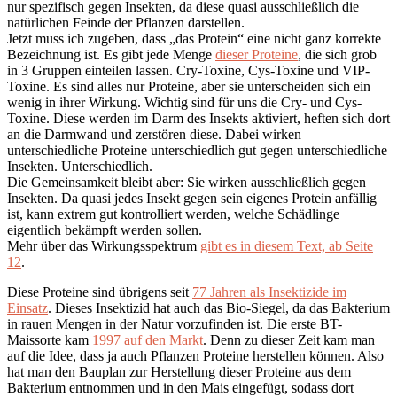
nur spezifisch gegen Insekten, da diese quasi ausschließlich die
natürlichen Feinde der Pflanzen darstellen.
Jetzt muss ich zugeben, dass „das Protein“ eine nicht ganz korrekte
Bezeichnung ist. Es gibt jede Menge
dieser Proteine
, die sich grob
in 3 Gruppen einteilen lassen. Cry-Toxine, Cys-Toxine und VIP-
Toxine. Es sind alles nur Proteine, aber sie unterscheiden sich ein
wenig in ihrer Wirkung. Wichtig sind für uns die Cry- und Cys-
Toxine. Diese werden im Darm des Insekts aktiviert, heften sich dort
an die Darmwand und zerstören diese. Dabei wirken
unterschiedliche Proteine unterschiedlich gut gegen unterschiedliche
Insekten. Unterschiedlich.
Die Gemeinsamkeit bleibt aber: Sie wirken ausschließlich gegen
Insekten. Da quasi jedes Insekt gegen sein eigenes Protein anfällig
ist, kann extrem gut kontrolliert werden, welche Schädlinge
eigentlich bekämpft werden sollen.
Mehr über das Wirkungsspektrum
gibt es in diesem Text, ab Seite
12
.
Diese Proteine sind übrigens seit
77 Jahren als Insektizide im
Einsatz
. Dieses Insektizid hat auch das Bio-Siegel, da das Bakterium
in rauen Mengen in der Natur vorzufinden ist. Die erste BT-
Maissorte kam
1997 auf den Markt
. Denn zu dieser Zeit kam man
auf die Idee, dass ja auch Pflanzen Proteine herstellen können. Also
hat man den Bauplan zur Herstellung dieser Proteine aus dem
Bakterium entnommen und in den Mais eingefügt, sodass dort