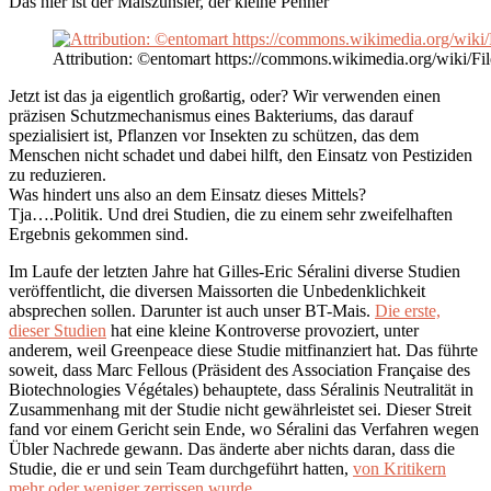
Das hier ist der Maiszünsler, der kleine Penner
Attribution: ©entomart https://commons.wikimedia.org/wiki/File
Jetzt ist das ja eigentlich großartig, oder? Wir verwenden einen
präzisen Schutzmechanismus eines Bakteriums, das darauf
spezialisiert ist, Pflanzen vor Insekten zu schützen, das dem
Menschen nicht schadet und dabei hilft, den Einsatz von Pestiziden
zu reduzieren.
Was hindert uns also an dem Einsatz dieses Mittels?
Tja….Politik. Und drei Studien, die zu einem sehr zweifelhaften
Ergebnis gekommen sind.
Im Laufe der letzten Jahre hat Gilles-Eric Séralini diverse Studien
veröffentlicht, die diversen Maissorten die Unbedenklichkeit
absprechen sollen. Darunter ist auch unser BT-Mais.
Die erste,
dieser Studien
hat eine kleine Kontroverse provoziert, unter
anderem, weil Greenpeace diese Studie mitfinanziert hat. Das führte
soweit, dass Marc Fellous (Präsident des Association Française des
Biotechnologies Végétales) behauptete, dass Séralinis Neutralität in
Zusammenhang mit der Studie nicht gewährleistet sei. Dieser Streit
fand vor einem Gericht sein Ende, wo Séralini das Verfahren wegen
Übler Nachrede gewann. Das änderte aber nichts daran, dass die
Studie, die er und sein Team durchgeführt hatten,
von Kritikern
mehr oder weniger zerrissen wurde.