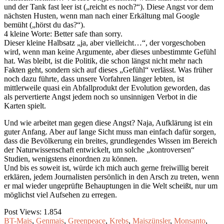
und der Tank fast leer ist („reicht es noch?“). Diese Angst vor dem
nächsten Husten, wenn man nach einer Erkältung mal Google
bemüht („hörst du das?“).
4 kleine Worte: Better safe than sorry.
Dieser kleine Halbsatz „ja, aber vielleicht…“, der vorgeschoben
wird, wenn man keine Argumente, aber dieses unbestimmte Gefühl
hat. Was bleibt, ist die Politik, die schon längst nicht mehr nach
Fakten geht, sondern sich auf dieses „Gefühl“ verlässt. Was früher
noch dazu führte, dass unsere Vorfahren länger lebten, ist
mittlerweile quasi ein Abfallprodukt der Evolution geworden, das
als pervertierte Angst jedem noch so unsinnigen Verbot in die
Karten spielt.
Und wie arbeitet man gegen diese Angst? Naja, Aufklärung ist ein
guter Anfang. Aber auf lange Sicht muss man einfach dafür sorgen,
dass die Bevölkerung ein breites, grundlegendes Wissen im Bereich
der Naturwissenschaft entwickelt, um solche „kontroversen“
Studien, wenigstens einordnen zu können.
Und bis es soweit ist, würde ich mich auch gerne freiwillig bereit
erklären, jedem Journalisten persönlich in den Arsch zu treten, wenn
er mal wieder ungeprüfte Behauptungen in die Welt scheißt, nur um
möglichst viel Aufsehen zu erregen.
Post Views:
1.854
BT-Mais
,
Genmais
,
Greenpeace
,
Krebs
,
Maiszünsler
,
Monsanto
,