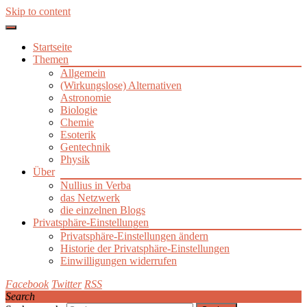
Skip to content
Startseite
Themen
Allgemein
(Wirkungslose) Alternativen
Astronomie
Biologie
Chemie
Esoterik
Gentechnik
Physik
Über
Nullius in Verba
das Netzwerk
die einzelnen Blogs
Privatsphäre-Einstellungen
Privatsphäre-Einstellungen ändern
Historie der Privatsphäre-Einstellungen
Einwilligungen widerrufen
Facebook
Twitter
RSS
Search