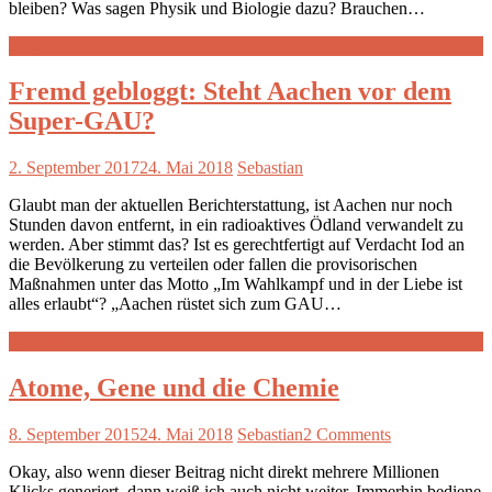
bleiben? Was sagen Physik und Biologie dazu? Brauchen…
Weiterlesen
Fremd gebloggt: Steht Aachen vor dem
Super-GAU?
2. September 2017
24. Mai 2018
Sebastian
Glaubt man der aktuellen Berichterstattung, ist Aachen nur noch
Stunden davon entfernt, in ein radioaktives Ödland verwandelt zu
werden. Aber stimmt das? Ist es gerechtfertigt auf Verdacht Iod an
die Bevölkerung zu verteilen oder fallen die provisorischen
Maßnahmen unter das Motto „Im Wahlkampf und in der Liebe ist
alles erlaubt“? „Aachen rüstet sich zum GAU…
Weiterlesen
Atome, Gene und die Chemie
8. September 2015
24. Mai 2018
Sebastian
2 Comments
Okay, also wenn dieser Beitrag nicht direkt mehrere Millionen
Klicks generiert, dann weiß ich auch nicht weiter. Immerhin bediene