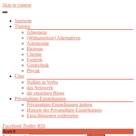
Skip to content
Startseite
Themen
Allgemein
(Wirkungslose) Alternativen
Astronomie
Biologie
Chemie
Esoterik
Gentechnik
Physik
Über
Nullius in Verba
das Netzwerk
die einzelnen Blogs
Privatsphäre-Einstellungen
Privatsphäre-Einstellungen ändern
Historie der Privatsphäre-Einstellungen
Einwilligungen widerrufen
Facebook
Twitter
RSS
Search