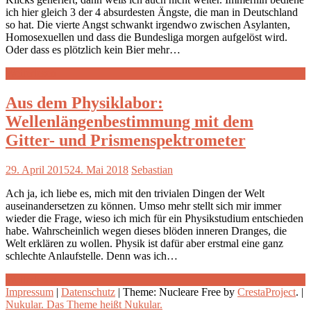
ich hier gleich 3 der 4 absurdesten Ängste, die man in Deutschland
so hat. Die vierte Angst schwankt irgendwo zwischen Asylanten,
Homosexuellen und dass die Bundesliga morgen aufgelöst wird.
Oder dass es plötzlich kein Bier mehr…
Weiterlesen
Aus dem Physiklabor:
Wellenlängenbestimmung mit dem
Gitter- und Prismenspektrometer
29. April 2015
24. Mai 2018
Sebastian
Ach ja, ich liebe es, mich mit den trivialen Dingen der Welt
auseinandersetzen zu können. Umso mehr stellt sich mir immer
wieder die Frage, wieso ich mich für ein Physikstudium entschieden
habe. Wahrscheinlich wegen dieses blöden inneren Dranges, die
Welt erklären zu wollen. Physik ist dafür aber erstmal eine ganz
schlechte Anlaufstelle. Denn was ich…
Weiterlesen
Impressum
|
Datenschutz
|
Theme: Nucleare Free by
CrestaProject
.
|
Nukular. Das Theme heißt Nukular.