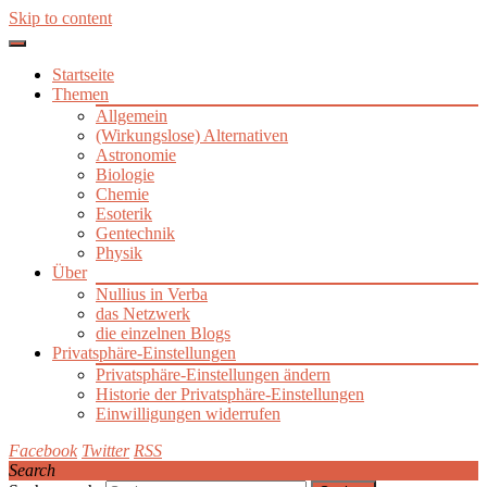
Skip to content
Startseite
Themen
Allgemein
(Wirkungslose) Alternativen
Astronomie
Biologie
Chemie
Esoterik
Gentechnik
Physik
Über
Nullius in Verba
das Netzwerk
die einzelnen Blogs
Privatsphäre-Einstellungen
Privatsphäre-Einstellungen ändern
Historie der Privatsphäre-Einstellungen
Einwilligungen widerrufen
Facebook
Twitter
RSS
Search