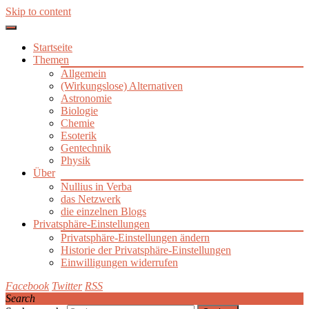
Skip to content
Startseite
Themen
Allgemein
(Wirkungslose) Alternativen
Astronomie
Biologie
Chemie
Esoterik
Gentechnik
Physik
Über
Nullius in Verba
das Netzwerk
die einzelnen Blogs
Privatsphäre-Einstellungen
Privatsphäre-Einstellungen ändern
Historie der Privatsphäre-Einstellungen
Einwilligungen widerrufen
Facebook
Twitter
RSS
Search